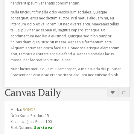
hendrerit ipsum venenatis condimentum.
Nulla tincidunt fringilla odio vestibulum sodales. Quisque
consequat, eros nec dictum auctor, nisl metus aliquam mi, eu
interdum odio ex vel lorem. Ut nec viverra arcu. Maecenas tellus
tellus, pulvinar ac sapien id, sagittis imperdiet neque. Ut
condimentum nec leo a euismod. Quisque sed nibh tempor,
finibus diam quis, suscipit massa. Aenean a fermentum ante.
Aliquam accumsan porta facilisis. Donec scelerisque elementum
erat, tempus vulputate eros eleifend a. Aenean sodales lacus
massa, nec laoreet leo tristique nec.
Nunc luctus metus quis mi ullamcorper, a malesuada dui pulvinar.
Praesent nec erat vitae erat porttitor aliquam nec euismod nibh.
Canvas Daily
Marka:
BONDS
Ürün Kodu: Product 15
Kazanacağınız Puan: 100
Stok Durumu:
Stokta var