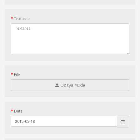
Textarea
File
Dosya Yükle
Date