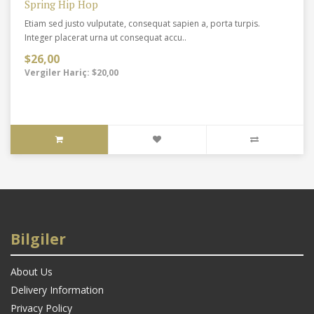
Spring Hip Hop
Etiam sed justo vulputate, consequat sapien a, porta turpis.
Integer placerat urna ut consequat accu..
$26,00
Vergiler Hariç: $20,00
Bilgiler
About Us
Delivery Information
Privacy Policy