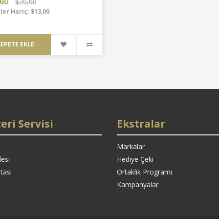
60
$20,00
ler Hariç: $13,00
SEPETE EKLE
eri Servisi
Ekstralar
Markalar
esi
Hediye Çeki
tası
Ortaklık Programı
Kampanyalar