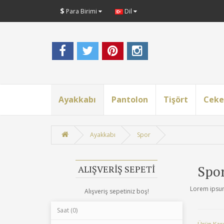
$
Para Birimi
Dil
Ayakkabı
Pantolon
Tişört
Ceke
Ayakkabı
Spor
Spo
ALIŞVERIŞ SEPETI
Lorem ipsum 
Alışveriş sepetiniz boş!
Saat (0)