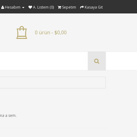
Hesabım
A. Listem (0)
Sepetim
Kasaya Git
0 ürün - $0,00
rna a sem.