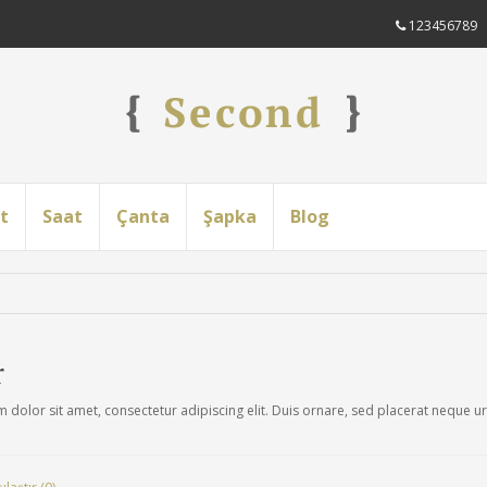
123456789
t
Saat
Çanta
Şapka
Blog
r
dolor sit amet, consectetur adipiscing elit. Duis ornare, sed placerat neque u