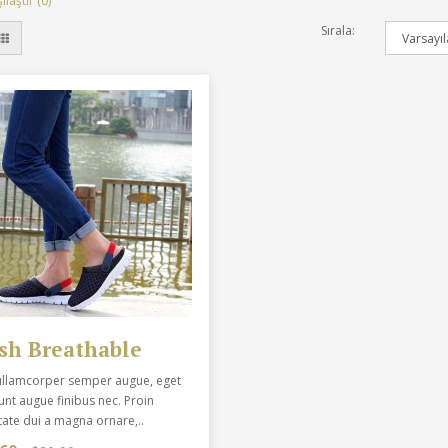
laştır (0)
Sırala:
sh Breathable
ullamcorper semper augue, eget
unt augue finibus nec. Proin
tate dui a magna ornare,..