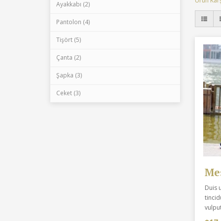
Ürün Karşı
Ayakkabı (2)
Pantolon (4)
Tişört (5)
Çanta (2)
Şapka (3)
Ceket (3)
Me
Duis 
tincid
vulpu