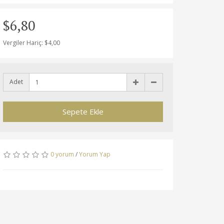
$6,80
Vergiler Hariç: $4,00
Adet
Sepete Ekle
0 yorum
/
Yorum Yap