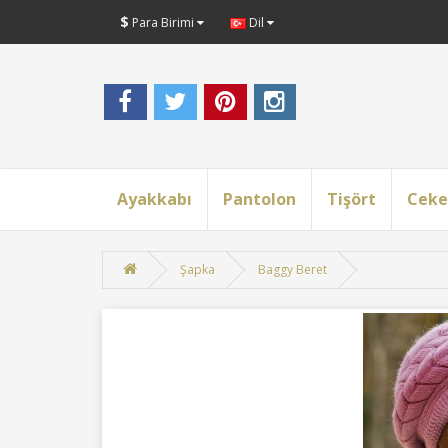
$
Para Birimi
Dil
Ayakkabı
Pantolon
Tişört
Ceke
Şapka
Baggy Beret