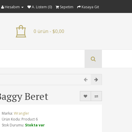
Hesabım
A. Listem (0)
Sepetim
Kasaya Git
0 ürün - $0,00
Baggy Beret
Marka:
Wrangler
Ürün Kodu: Product 6
Stok Durumu:
Stokta var