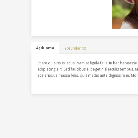
Açıklama
Yorumlar (0)
Etiam quis risus lacus. Nam at ligula felis. In hac habitas
adipiscing elit. Sed faucibus elit eget nisl iaculis tempus.
scelerisque massa felis, quis mattis ante dignissim in. Mor